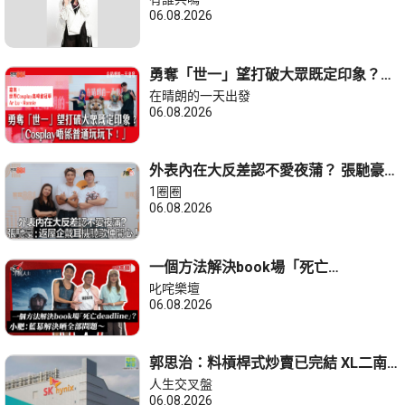
06.08.2026
勇奪「世一」望打破大眾既定印象？世
界Cosplay高峰會冠軍 Ar Lu、Ronnie :
在晴朗的一天出發
Cosplay唔係玩玩下！
06.08.2026
外表內在大反差認不愛夜蒲？ 張馳豪：
返屋企戴耳機聽歌仲開心！
1圈圈
06.08.2026
一個方法解決book場「死亡
deadline」？小肥：藍幕解決晒全部問
叱咤樂壇
題～
06.08.2026
郭思治：料槓桿式炒賣已完結 XL二南
方海力士不宜加注
人生交叉盤
06.08.2026