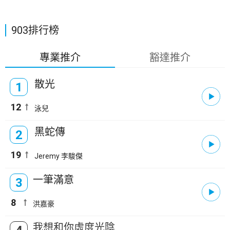
903排行榜
專業推介
豁達推介
散光
1
12
泳兒
黑蛇傳
2
19
Jeremy 李駿傑
一筆滿意
3
8
洪嘉豪
我想和你虛度光陰