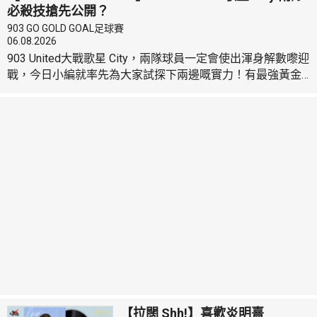
必殺技搶先公開？
903 GO GOLD GOAL足球賽
06.08.2026
903 United大戰歌星 City，兩隊球員一定會使出渾身解數嚟迎
戰，今日小編就率先為大家試探下兩邊嘅實力！有最強黃金
左腳，有人自稱橫衝直撞「風」女人，有人就話會化身人肉
雪糕筒？到底呢啲必殺技係屬於邊個？即刻去片開估啦！ ⚽
完整球員陣容：https://pse.is/9b7k7w 🎫最後召集‼️換飛去到
8月7號，快啲行動啦！詳情：https://pse.is/9ekbbq
——————...
【拉闊 Shh!】喜歡炎明熹