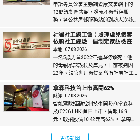
申訴專員公署主動調查康文署轄下的
受事故影響，福蔭道部分...
12間流動圖書館，發現不時暫停服
務，各公共屋邨服務站的到訪人次參
差，由數十至數千不等，反映選址有
社署社工總工會：處理虐兒個案
改善空間。 身兼香港出版總會會長的
依賴社工經驗 倡制定家訪檢查
立法會議員李家駒，在一個電台節目
清單
本地
07.08.2026
表示，現時流動圖書館開放時間，一
一名5歲男童2022年遭虐待致死，他
般由上午10時至傍晚6時，周日及公眾
的母親承認誤殺及虐兒，日前被判囚
假期休息，對上班一族並不方便。他
22年。法官判刑時提到曾有社署社工3
又認為，隨著人口遷移，各區對流動
次上門家訪，包括在事主死前3個月，
圖書館的需求或有改變，建議康文署
拿森科技首上市高開62%
但都未能察覺事主嚴重發育不良。 社
公開更多資料，檢視流動圖書館的選
財經
07.08.2026
署社工總工會主席梁建雄在本台節目
址，未來...
智能駕駛運動控制技術開發商拿森科
指，案發時正值疫情，當時提供社會
技(02261.HK)首日上市，開報16.9
服務相當困難，估計可能導致家訪次
元，較招股價10.42元高62%。 拿森科
數減少，又指能否讓小朋友除下口罩
技公開發售部分獲超額認購2512倍，
或面對面見社工，並非社工能控制的
一手100股，中籤率8%。國際發售錄
事情。他説，當時有關個案剛剛交給
更多新聞