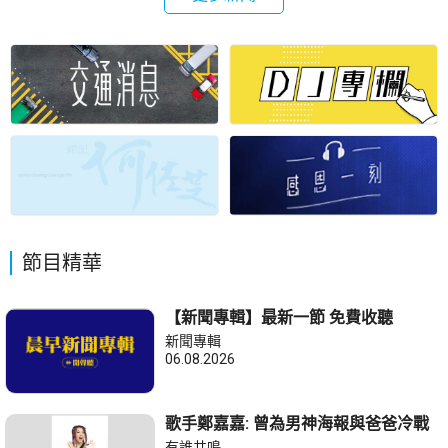
得2.12倍認購。最終發售價10.42元，
非政府組織跟進，代表社署社工判斷
下限定價。集資所得淨款項約5.33億
個案...
元，將用作加強研發能力及進一步擴
大產品組合，擴大及升級生產及製造
能力，提升服務及提高集團的國際品
牌知名度等。
節目精華
【新聞專輯】最新一節 免費收聽
新聞專輯
06.08.2026
歌手鄭嘉嘉: 曾為男神海報與爸爸冷戰
有誰共鳴