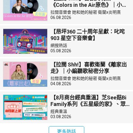
《Colors in the Air原色》｜小編
聽歌秘密分享
拉闊音樂會 她和她的秘密 衛蘭x炎明熹
06.08.2026
【昂坪360 二十周年呈獻：叱咤
903 星空下音樂會】
網搜熱話
05.08.2026
【拉闊 Shh!】喜歡衛蘭《離家出
走》｜小編聽歌秘密分享
拉闊音樂會 她和她的秘密 衛蘭x炎明熹
04.08.2026
【8月商台經典重溫】芝See菇Bi
Family系列《五星級的家》、眾
星撐場那些年台慶劇《你我他的
經典重溫
生日故事》、雷宇揚、許志安
03.08.2026
《七號差館》等經典廣播劇、節
目回歸！
更多熱話