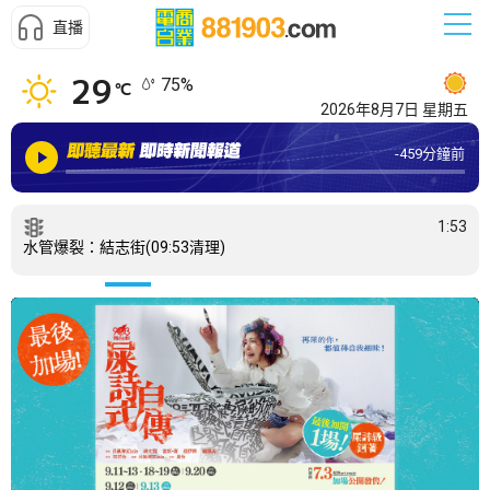
直播
29
75
%
℃
2026年8月7日
星期五
-459分鐘前
1:53
水管爆裂：結志街(09:53清理)