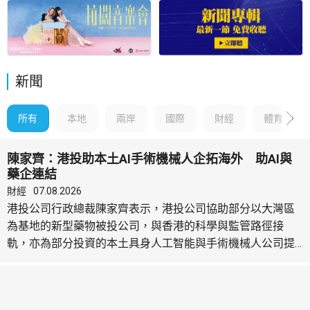
新聞
所有
本地
兩岸
國際
財經
體育
陳家齊：港投助本土AI手術機械人企拓海外 助AI與
藥企連結
財經
07.08.2026
港投公司行政總裁陳家齊表示，港投公司協助部分以大灣區
為基地的新型藥物被投公司，與香港的科學與監管路徑接
軌，亦為部分投資的本土具身人工智能與手術機械人公司提
供平台，將產品與服務拓展至全球，希望把「香港DNA」帶
出去。 陳家齊出席與被投公司新風天域合辦的第二屆全球醫
療峰會時表示，港投投資了不少人工智能公司，其中包括大