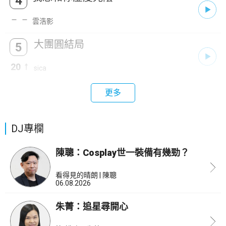
4
雲浩影
大團圓結局
5
20
sica
更多
DJ專欄
陳聰：Cosplay世一裝備有幾勁？
看得見的晴朗 | 陳聰
06.08.2026
朱菁：追星尋開心