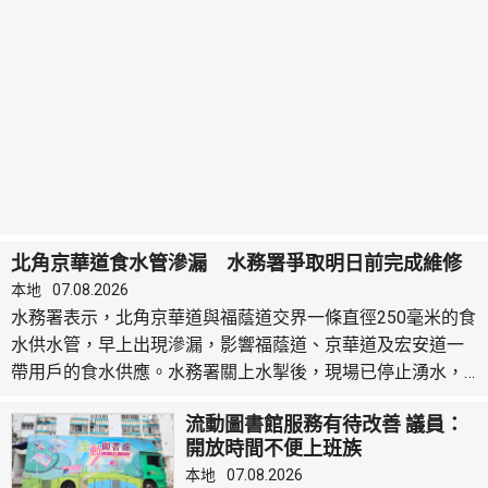
模型公司，積極將它們與藥物公司連結，令藥物研發變得更
便宜、更快、更好。在女性健康等新興...
北角京華道食水管滲漏 水務署爭取明日前完成維修
本地
07.08.2026
水務署表示，北角京華道與福蔭道交界一條直徑250毫米的食
水供水管，早上出現滲漏，影響福蔭道、京華道及宏安道一
帶用戶的食水供應。水務署關上水掣後，現場已停止湧水，
工程團隊正全力維修，爭取今晚深夜12時前完成，恢復食水
流動圖書館服務有待改善 議員：
供應。 署方派出2架水車及4個水箱提供臨時食水，並派出
開放時間不便上班族
「供水特攻隊」提供樽裝水，並與東區民政事務處、當區區
本地
07.08.2026
議員及相關管理處保持聯繫，為受影響居民提供適切協助。