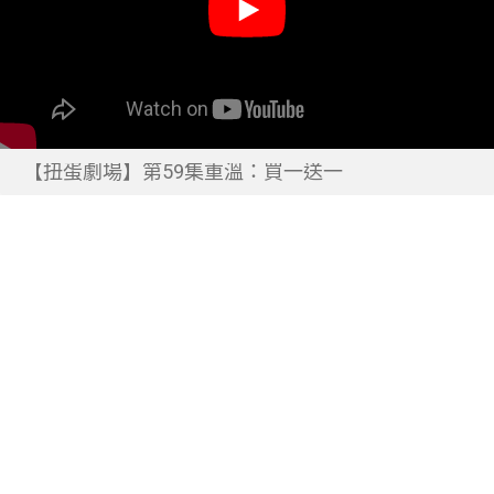
【扭蛋劇場】第59集重溫：買一送一