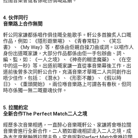
拉闊音樂會或者係呢份情嘅延續。
4. 伙伴同行
音樂路上合作無間
軒公同家謙都係唱作俱佳嘅全能歌手。軒公多首膾炙人口嘅
作品，例如：《隱形遊樂場》、《青春常駐》、《笑忘
書》、《My Way》等，都係由佢親自操刀曲或詞。以唱作人
身份出道嘅家謙，大部分作品都係由佢一手包辦曲、詞、
編、監，如：《一人之境》、《神奇的糊塗魔藥》、《在空
中的這一秒》等。出道前嘅家謙一直從事音樂幕後工作，出
道前後曾多次同軒公合作，充滿音樂才華嘅二人共同創作出
唔少佳作，包括：《潛水》、《形影不離》、《假以時
日》、《重頭開始》。兩位喺音樂路上可謂各有春秋，但同
時亦係獨一無二嘅靈魂伙伴。
5. 拉闊約定
全新合作The Perfect Match二人之境
經歷多次音樂相遇，一直醉心音樂嘅軒公、家謙將會喺拉闊
音樂會進行全新合作，二人猶如靈魂相認走入二人之境，成
為本年度壓軸嘅拉闊主角，究竟呢對Perfect Match會喺拉闊