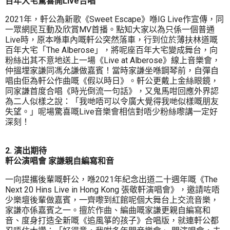
百年大宅驚喜開Live合唱
2021年，軒公為新歌《Sweet Escape》喺IG Live作宣傳，同
一眾網民互動及欣賞MV首播。點知大家以為只係一個普通
Live時，原本喺車內嘅軒公突然落車，行到位於薄扶林道嘅
百年大宅「The Alberose」，將呢座百年大宅變成舞台，向
粉絲出其不意地送上一場《Live at Alberose》線上音樂會，
仲搵埋家謙同馮允謙做嘉賓！當時家謙坐喺鋼琴前，自彈自
唱由佢為軒公作曲嘅《假以時日》。軒公更戴上金絲眼鏡，
同家謙首度合唱《時光倒流一句話》，又鬼馬咁回應外界認
為二人似樣之說：「我哋唔可以令廣大覺得我哋似樣嘅朋友
失望。」呢場驚喜嘅Live音樂會相信對唔少粉絲嚟講一定好
深刻！
2. 演出期待
軒公演唱會 家謙親自編寫和音
一向提攜後輩嘅軒公，喺2021年紀念出道二十週年嘅《The
Next 20 Hins Live in Hong Kong 張敬軒演唱會》，邀請咗唔
少樂壇後輩做嘉賓，一齊嚟到紅館呢個大舞台上交流音樂，
家謙亦係嘉賓之一。擅於作曲、編曲嘅家謙更親自編寫和
音、度身打造全新嘅《追風箏的孩子》合唱版，就連軒公都