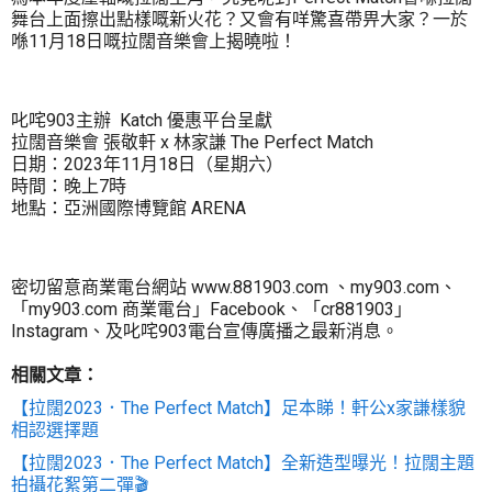
舞台上面擦出點樣嘅新火花？又會有咩驚喜帶畀大家？一於
喺11月18日嘅拉闊音樂會上揭曉啦！
叱咤903主辦 Katch 優惠平台呈獻
拉闊音樂會 張敬軒 x 林家謙 The Perfect Match
日期：2023年11月18日（星期六）
時間：晚上7時
地點：亞洲國際博覽館 ARENA
密切留意商業電台網站 www.881903.com 、my903.com、
「my903.com 商業電台」Facebook、「cr881903」
Instagram、及叱咤903電台宣傳廣播之最新消息。
相關文章：
【拉闊2023．The Perfect Match】足本睇！軒公x家謙樣貌
相認選擇題
【拉闊2023．The Perfect Match】全新造型曝光！拉闊主題
拍攝花絮第二彈🎬