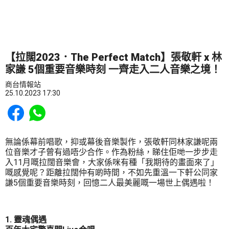
【拉闊2023．The Perfect Match】張敬軒 x 林
家謙 5個重要音樂時刻 一齊走入二人音樂之境！
商台情報站
25.10.2023 17:30
Share to Facebook
Share to WhatsApp
無論係幕前唱歌，抑或幕後音樂製作，張敬軒同林家謙呢兩
位音樂才子曾有過唔少合作。作為粉絲，睇住佢哋一步步走
入11月嘅拉闊音樂會，大家係咪有種「我期待的畫面來了」
嘅感覺呢？距離拉闊仲有啲時間，不如先重溫一下軒公同家
謙5個重要音樂時刻，回憶二人最美麗嘅一場世上偶遇啦！
1. 靈魂偶遇