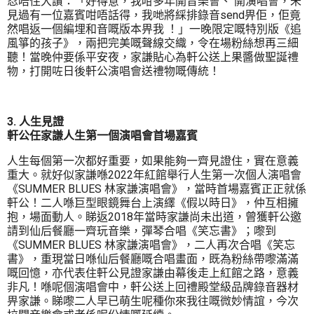
忍唔住大讚：「好得意，我咁多年開音樂會、 開演唱會，未
見過有一位嘉賓咁唔話得，我哋將綵排錄音send畀佢，佢竟
然唱返一個編埋和音嘅版本畀我 ！」一晚限定嘅特別版《追
風箏的孩子》，兩把完美嘅聲線交織，令在場粉絲想再三細
聽！當晚仲要係平安夜，家謙貼心為軒公送上果醬做聖誕禮
物，打開咗日後軒公演唱會送禮物嘅傳統！
3. 人生見證
軒公任家謙人生第一個演唱會首場嘉賓
人生每個第一次都好重要，如果能夠一齊見證住，實在意義
重大。就好似家謙喺2022年紅館舉行人生第一次個人演唱會
《SUMMER BLUES 林家謙演唱會》，當時首場嘉賓正正就係
軒公！二人喺巨型眼鏡舞台上演繹《假以時日》，仲互相擁
抱，場面動人。睇返2018年當時家謙尚未出道，曾獲軒公邀
請到仙后餐廳一齊玩音樂，彈琴合唱《笑忘書》；嚟到
《SUMMER BLUES 林家謙演唱會》，二人再次合唱《笑忘
書》，重現當日喺仙后餐廳嘅合唱畫面，既為粉絲帶嚟滿滿
嘅回憶，亦代表住軒公見證家謙由幕後走上紅館之路，意義
非凡！喺呢個演唱會中，軒公送上回禮殿堂級品牌錄音器材
畀家謙。睇嚟二人早已萌生呢種你來我往嘅微妙情誼，今次