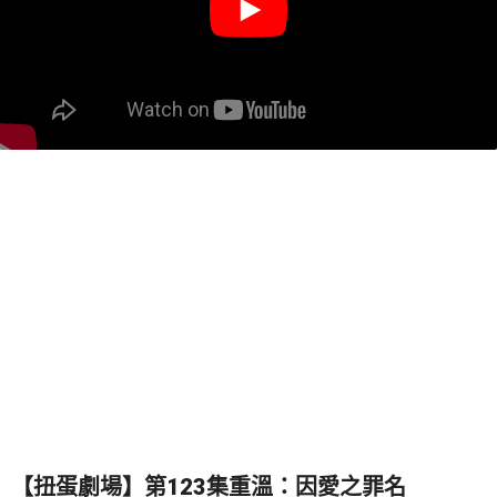
【扭蛋劇場】第123集重溫：因愛之罪名