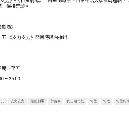
支力支力》-《扭蛋劇場》，喺顛倒嘅生活日常中陪大家反轉邏輯，
流，保持荒謬。
蛋劇場》
、五 《支力支力》節目時段內播出
星期一至五
 – 25:00
03
支力支力
扭蛋劇場
薛晉寧
何日君再搖
何生
何太
何生何