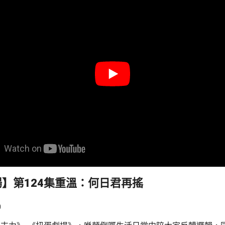
】第124集重溫：何日君再搖
0