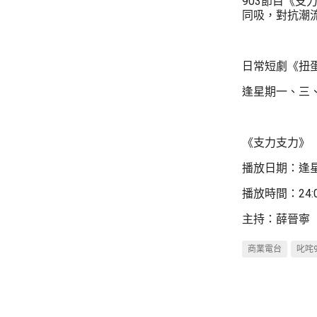
903節目《
同吸，對抗潮
日常短劇《扭
逢星期一、三
《支力支力》
播放日期：逢
播放時間：24:00
主持：薛晉寧
商業電台
叱咤9