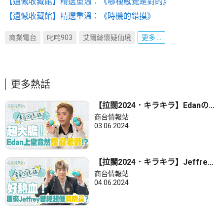
【遺憾收藏館】精選重溫：《哪種感覺是對的》
【遺憾收藏館】精選重溫：《時機的錯摸》
商業電台
叱咤903
艾爾絲懷疑仙境
更多 ...
更多熱話
【拉闊2024．キラキラ】Edanの
青春回憶大揭秘！
商台情報站
03.06.2024
【拉闊2024．キラキラ】Jeffrey
の青春回憶大揭秘！
商台情報站
04.06.2024