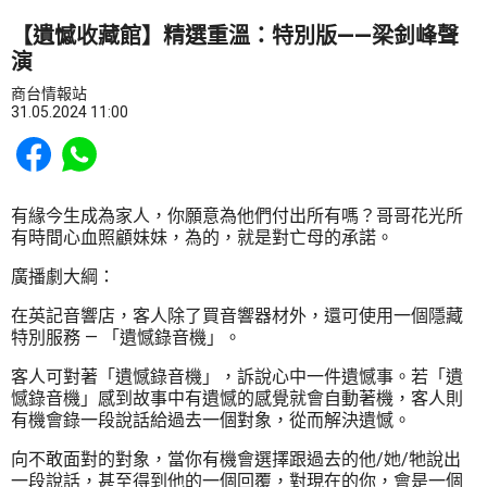
【遺憾收藏館】精選重溫：特別版——梁釗峰聲
演
商台情報站
31.05.2024 11:00
Share to Facebook
Share to WhatsApp
有緣今生成為家人，你願意為他們付出所有嗎？哥哥花光所
有時間心血照顧妹妹，為的，就是對亡母的承諾。
廣播劇大綱：
在英記音響店，客人除了買音響器材外，還可使用一個隱藏
特別服務 — 「遺憾錄音機」。
客人可對著「遺憾錄音機」，訴說心中一件遺憾事。若「遺
憾錄音機」感到故事中有遺憾的感覺就會自動著機，客人則
有機會錄一段說話給過去一個對象，從而解決遺憾。
向不敢面對的對象，當你有機會選擇跟過去的他/她/牠說出
一段說話，甚至得到他的一個回覆，對現在的你，會是一個