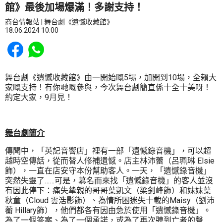
館》最後加場爆滿！多謝支持！
商台情報站 | 舞台劇《遺憾收藏館》
18.06.2024 10:00
Share to Facebook
Share to WhatsApp
舞台劇《遺憾收藏館》由一開始嘅5場，加開到10場，全賴大
家嘅支持！有你哋嘅參與，今次舞台劇簡直係十全十美呀！
約定大家，9月見！
舞台劇簡介
傳聞中，「英記音響店」裡有一部「遺憾錄音機」，可以超
越時空傳話，從而替人修補遺憾。店主林沛蕾（呂珮琳 Elsie
飾），一直在店安守本份幫助客人。一天，「遺憾錄音機」
突然失靈了……可是，慕名而來找「遺憾錄音機」的客人並沒
有因此停下：痛失摰親的哥哥葉凱文（梁釗峰飾）和妹妹葉
秋童（Cloud 雲浩影飾）、為情所困迷失十載的Maisy（劉沛
蘅 Hillary飾），他們都各有因由急於使用「遺憾錄音機」。
為了一個答案、為了一個承諾，或為了再次聽到亡者的聲