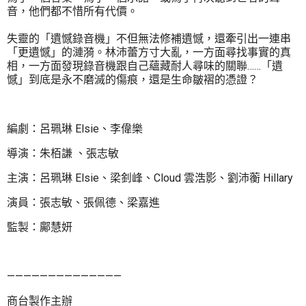
音，他們都不惜所有代價。
失靈的「遺憾錄音機」不但無法修補遺憾，還牽引出一連串
「更遺憾」的漣漪。林沛蕾方寸大亂，一方面尋找事實的真
相，一方面發現錄音機跟自己蘊藏耐人尋味的關聯……「遺
憾」到底是永不磨滅的傷痕，還是生命皺褶的憑證？
編劇：呂珮琳 Elsie、李偉樂
導演：朱栢謙 、張志敏
主演：呂珮琳 Elsie、梁釗峰、Cloud 雲浩影、劉沛蘅 Hillary
演員：張志敏、張佩德、梁嘉進
監製：鄺慧妍
——————————————
商台製作主辦