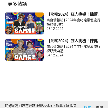
更多熱話
【叱咤2024】狂人挑機！陳蕾🆚
洪嘉豪 鬥扮嘢
商台情報站 | 2024年度叱咤樂壇流行
榜頒獎典禮
03.12.2024
【叱咤2024】狂人挑機！陳健安
🆚梁釗峰 鬥長氣
商台情報站 | 2024年度叱咤樂壇流行
榜頒獎典禮
04.12.2024
請確定您同意本網站使用Cookie，按此了解
私隱
同意
關閉