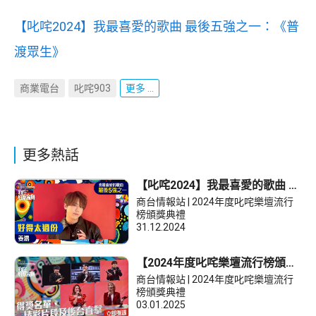
【叱咤2024】我最喜愛的歌曲 最後五強之一：《普
渡眾生》
商業電台
叱咤903
更多 ...
更多熱話
【叱咤2024】我最喜愛的歌曲 最
後五強之一：《好得太過份》
商台情報站 | 2024年度叱咤樂壇流行
榜頒獎典禮
31.12.2024
【2024年度叱咤樂壇流行榜頒獎
典禮】得獎名單、精彩片段及後
商台情報站 | 2024年度叱咤樂壇流行
台直擊
榜頒獎典禮
03.01.2025