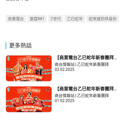
商業電台
雷霆881
Z世代
乙巳蛇年
蛇來運到恭喜你
更多熱話
【商業電台乙巳蛇年新春團拜】
朱薰、急急子、阿強、Oscar畫
商台情報站 | 乙巳蛇年新春團拜
蛇畫去
02.02.2025
【商業電台乙巳蛇年新春團拜】
阿正、Elsie、薛晉寧 年初四同你
商台情報站 | 乙巳蛇年新春團拜
畫蛇添福
01.02.2025