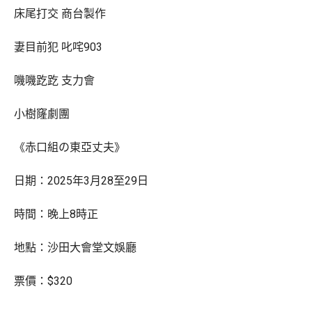
床尾打交 商台製作
妻目前犯 叱咤903
嘰嘰趷趷 支力會
小樹窿劇團
《赤口組の東亞丈夫》
日期：2025年3月28至29日
時間：晚上8時正
地點：沙田大會堂文娛廳
票價：$320