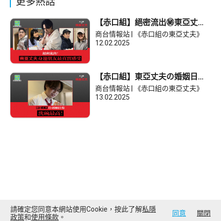
更多熱話
【赤口組】​絕密流出㊙️東亞丈夫
嘅朋友感受！
商台情報站 | 《赤口組の東亞丈夫》
12.02.2025
【赤口組】東亞丈夫の婚姻日
常：洗碗最高！
商台情報站 | 《赤口組の東亞丈夫》
13.02.2025
請確定您同意本網站使用Cookie，按此了解
私隱
同意
關閉
政策
和
使用條款
。