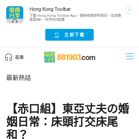
Hong Kong Toolbar
下載 Hong Kong Toolbar App，隨時收睇即時資訊，及收聽
雷霆881、叱咤903直播
立即下載
直播
最新熱話
【赤口組】東亞丈夫の婚
姻日常：床頭打交床尾
和？