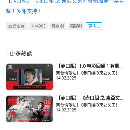
【赤口組】 《赤口組 之 東亞丈夫》終極加場門票售
罄！多謝支持！
商業電台
叱咤903
舞台劇
獨腳戲
更多 ...
更多熱話
【赤口組】1.0 精彩回顧：有朋友
話柄喺手 的確好使
商台情報站 | 《赤口組の東亞丈夫》
14.02.2025
【赤口組】 《赤口組 之 東亞丈
夫》終極加場門票售罄！多謝支
商台情報站 | 《赤口組の東亞丈夫》
持！
14.02.2025