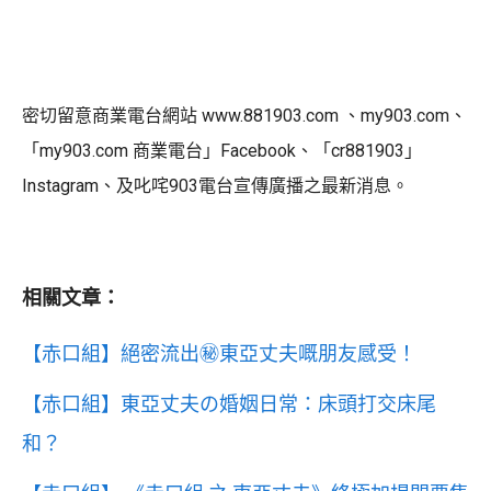
密切留意商業電台網站 www.881903.com 、my903.com、
「my903.com 商業電台」Facebook、「cr881903」
Instagram、及叱咤903電台宣傳廣播之最新消息。
相關文章：
【赤口組】​絕密流出㊙️東亞丈夫嘅朋友感受！
【赤口組】東亞丈夫の婚姻日常：床頭打交床尾
和？