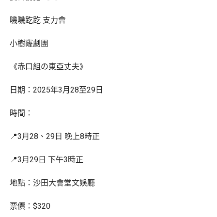
嘰嘰趷趷 支力會
小樹窿劇團
《赤口組の東亞丈夫》
日期：2025年3月28至29日
時間：
📍3月28、29日 晚上8時正
📍3月29日 下午3時正
地點：沙田大會堂文娛廳
票價：$320