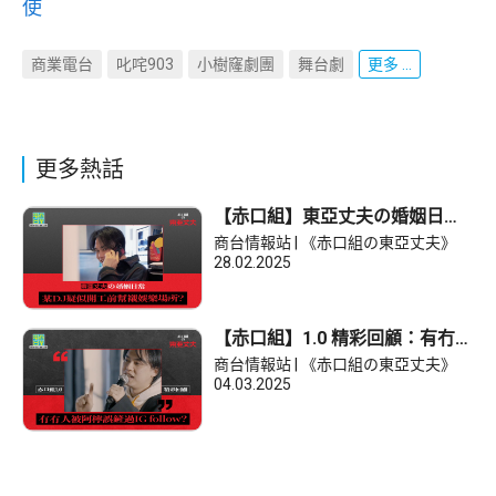
使
商業電台
叱咤903
小樹窿劇團
舞台劇
更多 ...
更多熱話
【赤口組】東亞丈夫の婚姻日
常：阿檸竟然幫襯......
商台情報站 | 《赤口組の東亞丈夫》
28.02.2025
【赤口組】1.0 精彩回顧：有冇人
被阿檸誤鏟過IG follow？
商台情報站 | 《赤口組の東亞丈夫》
04.03.2025