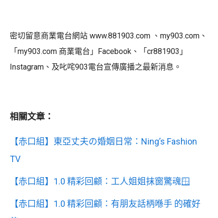
密切留意商業電台網站 www.881903.com 、my903.com、
「my903.com 商業電台」Facebook、「cr881903」
Instagram、及叱咤903電台宣傳廣播之最新消息。
相關文章：
【赤口組】東亞丈夫の婚姻日常：Ning’s Fashion
TV
【赤口組】1.0 精彩回顧：工人姐姐抹窗驚魂🪟
【赤口組】1.0 精彩回顧：有朋友話柄喺手 的確好