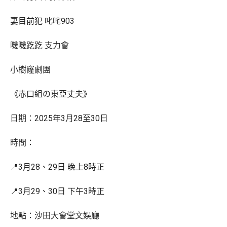
妻目前犯 叱咤903
嘰嘰趷趷 支力會
小樹窿劇團
《赤口組の東亞丈夫》
日期：2025年3月28至30日
時間：
📍3月28、29日 晚上8時正
📍3月29、30日 下午3時正
地點：沙田大會堂文娛廳