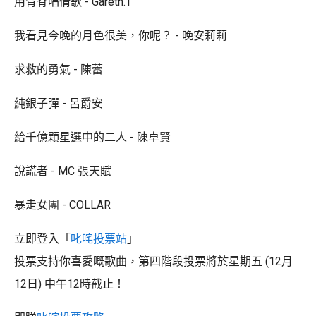
用背脊唱情歌 - Gareth.T
我看見今晚的月色很美，你呢？ - 晚安莉莉
求救的勇氣 - 陳蕾
純銀子彈 - 呂爵安
給千億顆星選中的二人 - 陳卓賢
說謊者 - MC 張天賦
暴走女團 - COLLAR
立即登入「
叱咤投票站
」
投票支持你喜愛嘅歌曲，第四階段投票將於星期五 (12月
12日) 中午12時截止！