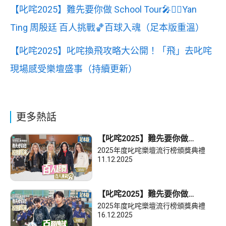
【叱咤2025】難先要你做 School Tour🎤✊🏼Yan
Ting 周殷廷 百人挑戰🏀百球入魂（足本版重溫）
【叱咤2025】叱咤換飛攻略大公開！「飛」去叱咤
現場感受樂壇盛事（持續更新）
更多熱話
【叱咤2025】難先要你做
School Tour🎤✊🏼VIVA 百人挑戰
2025年度叱咤樂壇流行榜頒獎典禮
👯‍♀️百人起舞（足本版）
11.12.2025
【叱咤2025】難先要你做
School Tour🎤✊🏼洪嘉豪 百人挑
2025年度叱咤樂壇流行榜頒獎典禮
戰👯‍♀️百腳傳球（足本版）
16.12.2025