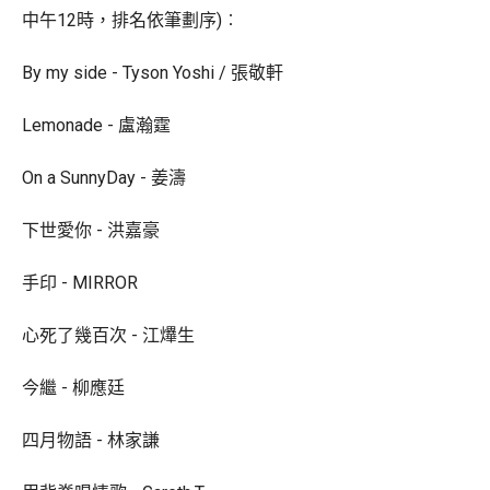
中午12時，排名依筆劃序)︰
By my side - Tyson Yoshi / 張敬軒
Lemonade - 盧瀚霆
On a SunnyDay - 姜濤
下世愛你 - 洪嘉豪
手印 - MIRROR
心死了幾百次 - 江𤒹生
今繼 - 柳應廷
四月物語 - 林家謙