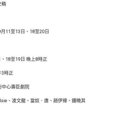
交稿
》
9月11至13日、18至20日
日、18至19日 晚上8時正
午3時正
術中心壽臣劇院
lsie、凌文龍、當奴．唐、趙伊禕、鍾曉其