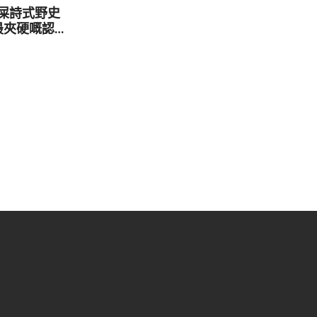
】屎詩式野史
上最夾硬嘅認親