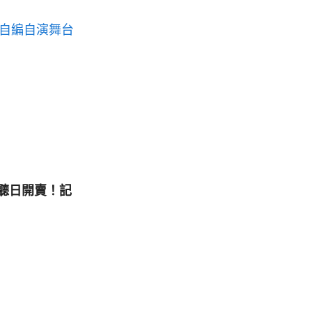
次自編自演舞台
】聽日開賣！記