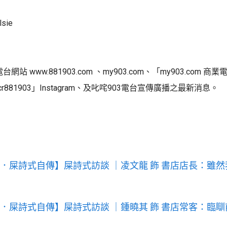
sie
站 www.881903.com 、my903.com、「my903.com 商業
「cr881903」Instagram、及叱咤903電台宣傳廣播之最新消息。
台劇．屎詩式自傳】屎詩式訪談 ｜凌文龍 飾 書店店長：雖然
台劇．屎詩式自傳】屎詩式訪談 ｜鍾曉其 飾 書店常客：臨