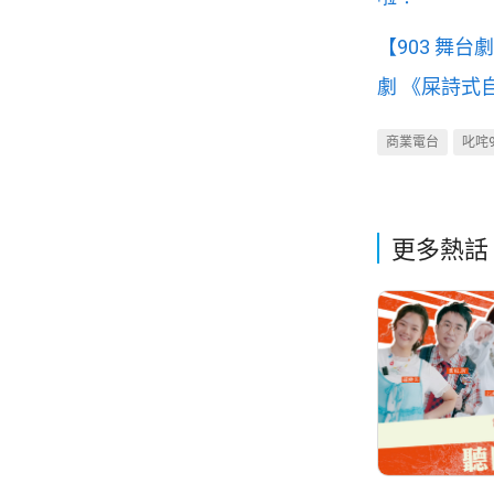
【903 舞
劇 《屎詩式
商業電台
叱咤9
更多熱話