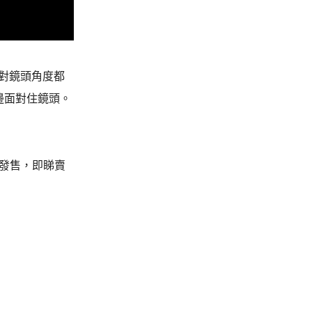
佢對鏡頭角度都
邊面對住鏡頭。
開發售，即睇賣