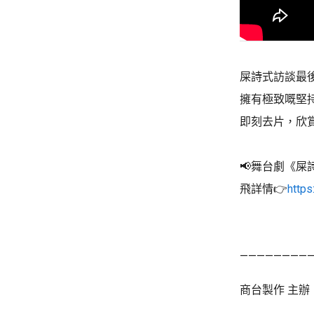
屎詩式訪談最後
擁有極致嘅堅
即刻去片，欣
📢舞台劇《屎
飛詳情👉
https
————————
商台製作 主辦