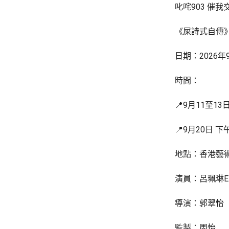
叱咤903 催我
《屎詩式自傳
日期：2026年
時間：
📍9月11至13
📍9月20日 下
地點：香港藝
演員：呂珮琳E
導演：郭翠怡
監製：周怡