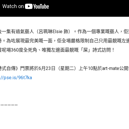
一集有過氣藝人（呂珮琳Elsie 飾）。作為一個專業嘅藝人，
持。為咗展現最完美嘅一面，佢全場嚴格限制自己只用最靚嘅左
賞呢場360度全死角、唯獨左邊面最靚嘅「屎」詩式訪問！
詩式自傳》門票將於6月23日（星期二）上午10點於art-mate公
://pse.is/96t7ka
——————