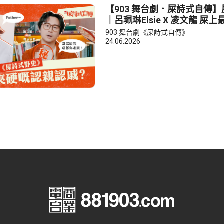
【903 舞台劇．屎詩式自傳
｜呂珮琳Elsie X 凌文龍 屎
認戚？
903 舞台劇《屎詩式自傳》
24.06.2026