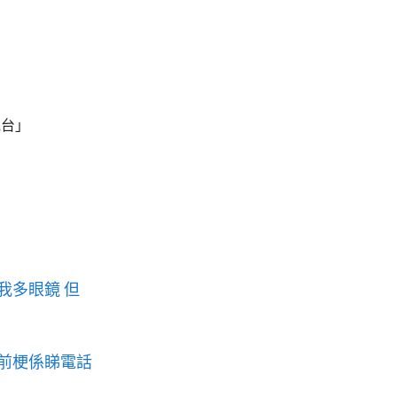
電台」
我多眼鏡 但
瞓前梗係睇電話