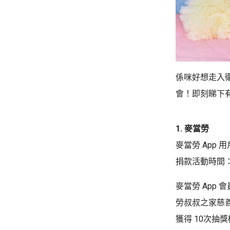
係咪好想走入衛
會！即刻睇下
1. 麥當勞
麥當勞 App 
捐款活動時間：2
麥當勞 App 
勞叔叔之家慈善
獲得 10次抽