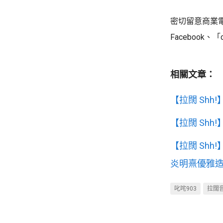
密切留意商業電台網
Facebook、
相關文章：
【拉闊 Sh
【拉闊 Sh
【拉闊 Sh
炎明熹優雅
叱咤903
拉闊