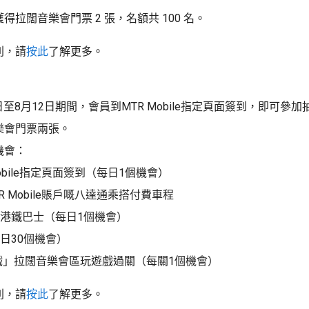
得拉闊音樂會門票 2 張，名額共 100 名。
則，請
按此
了解更多。
e
4日至8月12日期間，會員到MTR Mobile指定頁面簽到，即可參
樂會門票兩張。
機會：
obile指定頁面簽到（每日1個機會）
R Mobile賬戶嘅八達通乘搭付費車程
或港鐵巴士（每日1個機會）
每日30個機會）
戲」拉闊音樂會區玩遊戲過關（每關1個機會）
則，請
按此
了解更多。