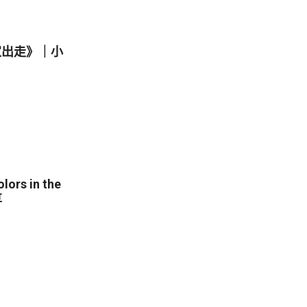
家出走》｜小
s in the
享