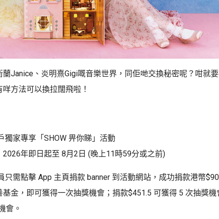
蘭Janice、炎明熹Gigi嘅音樂世界，同佢哋交換秘密呢？咁就
有咩方法可以換拉闊飛啦！
用戶獨家專享「SHOW 畀你睇」活動
026年即日起至 8月2日 (晚上11時59分或之前)
會員只需點擊 App 主頁捐款 banner 到活動網站，成功捐款港幣$90
基金，即可獲得一次抽獎機會；捐款$451.5 可獲得 5 次抽獎機
獎機會。