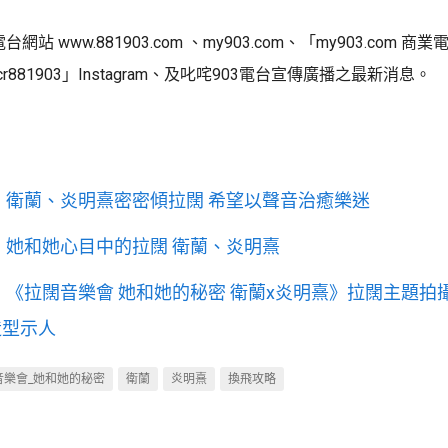
站 www.881903.com 、my903.com、「my903.com 商業
「cr881903」Instagram、及叱咤903電台宣傳廣播之最新消息。
h!】衛蘭、炎明熹密密傾拉闊 希望以聲音治癒樂迷
h!】她和她心目中的拉闊 衛蘭、炎明熹
h!】《拉闊音樂會 她和她的秘密 衛蘭x炎明熹》拉闊主題拍
造型示人
音樂會_她和她的秘密
衛蘭
炎明熹
換飛攻略