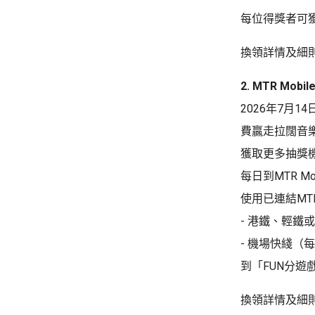
每位得獎者可獲
換領詳情及細
2. MTR Mobil
2026年7月1
費贏走拉闊音
獲取更多抽獎
每日到MTR M
使用已連結MT
- 港鐵、輕鐵
- 機場快綫（
到「FUN分遊
換領詳情及細