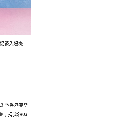
要捉緊入場機
.3 予香港麥當
會；捐款$903