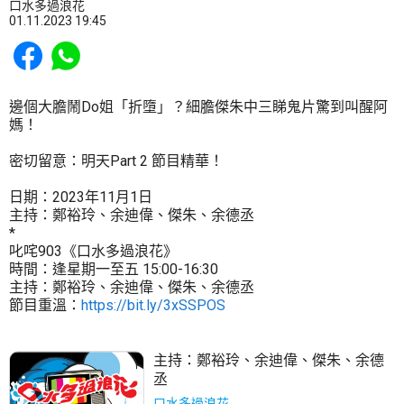
口水多過浪花
01.11.2023 19:45
Share to Facebook
Share to WhatsApp
邊個大膽鬧Do姐「折墮」？細膽傑朱中三睇鬼片驚到叫醒阿
媽！
密切留意：明天Part 2 節目精華！
日期：2023年11月1日
主持：鄭裕玲、余迪偉、傑朱、余德丞
*
叱咤903《口水多過浪花》
時間：逢星期一至五 15:00-16:30
主持：鄭裕玲、余迪偉、傑朱、余德丞
節目重溫：
https://bit.ly/3xSSPOS
主持：
鄭裕玲
、
余迪偉
、
傑朱
、
余德
丞
口水多過浪花