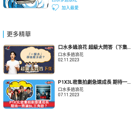
加入最愛
更多精華
口水多過浪花 超級大問答（下集）
Dickson：「一盤水」 即係幾多
口水多過浪花
錢？
02.11.2023
P1X3L密集拍劇急速成長 期待一齊
演BL三角戀？
口水多過浪花
07.11.2023