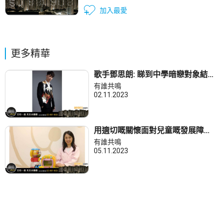
加入最愛
更多精華
歌手鄧思朗: 睇到中學暗戀對象結
婚傷感流淚?
有誰共鳴
02.11.2023
用適切嘅關懷面對兒童嘅發展障
礙，勝過千言萬語。
有誰共鳴
05.11.2023