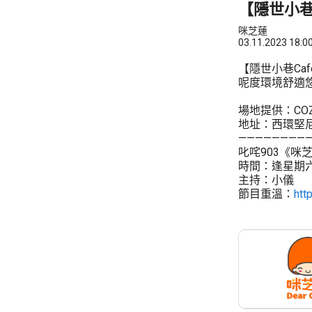
【隱世小巷
咪芝蓮
03.11.2023 18:0
【隱世小巷Caf
呢度環境舒適悠
場地提供：COZE 
地址：西環堅尼
————————
叱咤903《咪
時間：逢星期六 13
主持：小儀
節目重溫：
htt