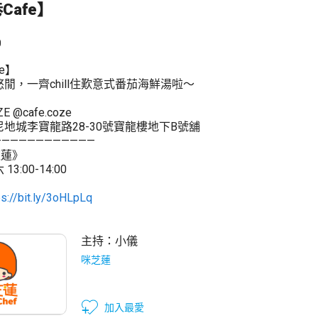
Cafe】
0
e】
閒，一齊chill住歎意式番茄海鮮湯啦～
@cafe.coze
地城李寶龍路28-30號寶龍樓地下B號舖
————————————
芝蓮》
:00-14:00
ps://bit.ly/3oHLpLq
主持：
小儀
咪芝蓮
加入最愛