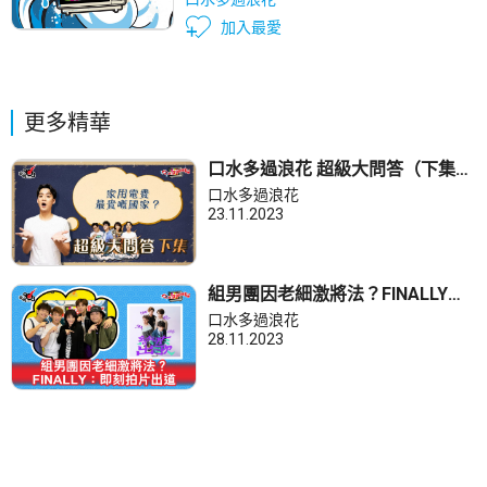
加入最愛
更多精華
口水多過浪花 超級大問答（下集）
Dickson：家用電費最貴嘅國家？
口水多過浪花
23.11.2023
組男團因老細激將法？FINALLY：
即刻拍片出道
口水多過浪花
28.11.2023