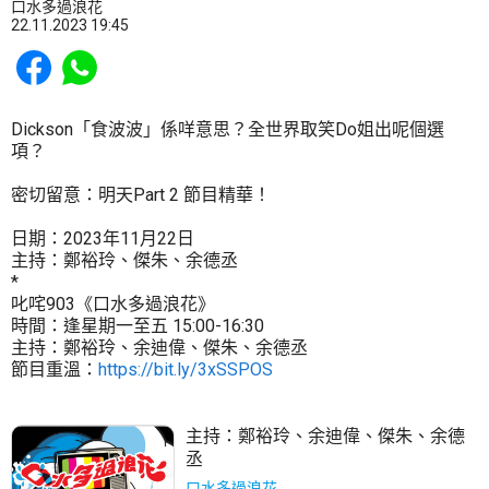
口水多過浪花
22.11.2023 19:45
Share to Facebook
Share to WhatsApp
Dickson「食波波」係咩意思？全世界取笑Do姐出呢個選
項？
密切留意：明天Part 2 節目精華！
日期：2023年11月22日
主持：鄭裕玲、傑朱、余德丞
*
叱咤903《口水多過浪花》
時間：逢星期一至五 15:00-16:30
主持：鄭裕玲、余迪偉、傑朱、余德丞
節目重溫：
https://bit.ly/3xSSPOS
主持：
鄭裕玲
、
余迪偉
、
傑朱
、
余德
丞
口水多過浪花