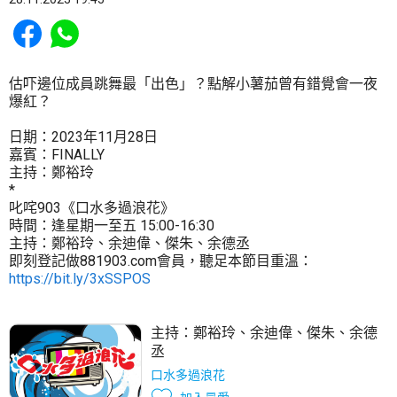
Share to Facebook
Share to WhatsApp
估吓邊位成員跳舞最「出色」？點解小薯茄曾有錯覺會一夜
爆紅？
日期：2023年11月28日
嘉賓：FINALLY
主持：鄭裕玲
*
叱咤903《口水多過浪花》
時間：逢星期一至五 15:00-16:30
主持：鄭裕玲、余迪偉、傑朱、余德丞
即刻登記做881903.com會員，聽足本節目重溫：
https://bit.ly/3xSSPOS
主持：
鄭裕玲
、
余迪偉
、
傑朱
、
余德
丞
口水多過浪花