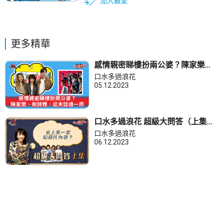
加入最愛
更多精華
感情親密睇樓扮兩公婆？陳家樂、
衛詩雅：從未諗過一齊
口水多過浪花
05.12.2023
口水多過浪花 超級大問答（上集）
Do姐：史上第一套紀錄片內容？
口水多過浪花
06.12.2023