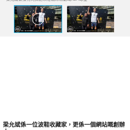
梁允斌係一位波鞋收藏家，更係一個網站嘅創辦