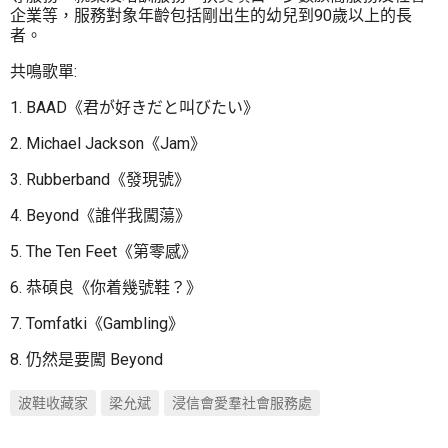
企業等，服務對象年齡包括剛出生的幼兒到90歲以上的長
者。
共鳴歌單:
1. BAAD《君が好きだと叫びたい》
2. Michael Jackson《Jam》
3. Rubberband《發現號》
4. Beyond《誰伴我闖蕩》
5. The Ten Feet《第零感》
6. 恭碩良《你着幾號鞋？》
7. Tomfatki《Gambling》
8. 仍然是要闖 Beyond
波鞋收藏家
梁允斌
浸信會愛羣社會服務處