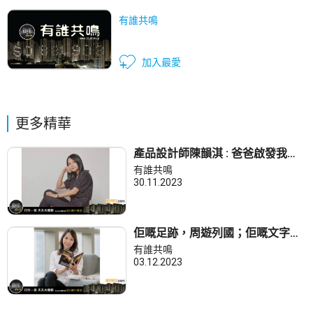
有誰共鳴
加入最愛
更多精華
產品設計師陳韻淇 : 爸爸啟發我以
設計改善社區
有誰共鳴
30.11.2023
佢嘅足跡，周遊列國；佢嘅文字，
盛載每個地方嘅人同事。
有誰共鳴
03.12.2023