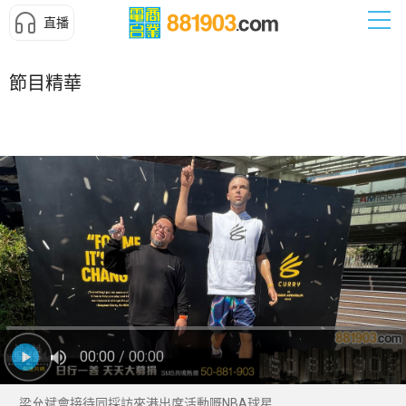
直播
節目精華
00:00
/ 00:00
梁允斌會接待同採訪來港出席活動嘅NBA球星