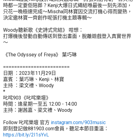
時都一定要佢陪葬？Kenji大爆日式繩結喺最後一刻先添加，
只花一晚極速完成～Mischa同林寶因交流打機心得而變熟，
決定邀林寶一齊創作呢張打機主題專輯～
Woody聽新歌《史詩式完結》 咁想：
打爆機後發動自動傳送到登出畫面，脫離遊戲登入真實世界
～
《The Odyssey of Freya》 葉巧琳
========================
日期 ：2023年11月29日
嘉賓 ：葉巧琳、Kenji、林寶
主持 ：梁文禮、Woody
*
叱咤903《叱咤樂壇》
時間：逢星期一至五 12:00 - 14:00
主持：謝茜嘉、梁文禮、Woody
Follow 叱咤樂壇 官方
instagram.com/903music
即刻登記做881903.com會員，聽足本節目重溫：
https://bit.ly/2I1sYvL