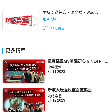
主持：
謝茜嘉
、
梁文禮
、
Woody
叱咤樂壇
加入最愛
更多精華
童真插畫MV喚醒初心 Gin Lee：喊
其實代表生命
叱咤樂壇
30.11.2023
新歌大玩強烈畫面感編曲
Blaster：落力營造「工廠味」
叱咤樂壇
01.12.2023