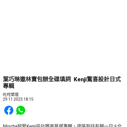
葉巧琳邀林寶包辦全碟填詞 Kenji驚喜設計日式
專輯
叱咤樂壇
29.11.2023 18:15
Share to Facebook
Share to WhatsApp
Mischa超愛Kenji設計嘅高質感專輯，誇張到話有朝一日火化