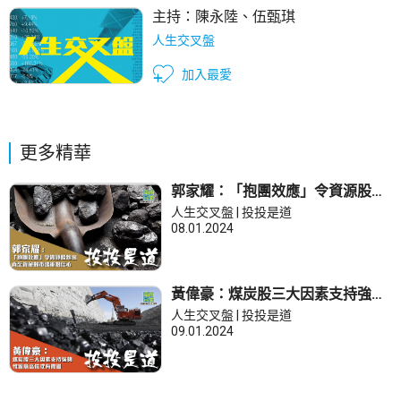
主持：
陳永陸
、
伍甄琪
人生交叉盤
加入最愛
更多精華
郭家耀：「抱團效應」令資源股跑
出 直至資金對市場重拾信心
人生交叉盤 | 投投是道
08.01.2024
黃偉豪：煤炭股三大因素支持強勢
惟留意高位或有震盪
人生交叉盤 | 投投是道
09.01.2024