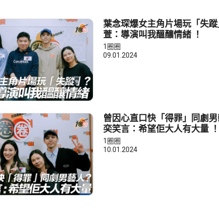
葉念琛爆女主角片場玩「失蹤」
萱：導演叫我醞釀情緒 ！
1圈圈
09.01.2024
曾因心直口快「得罪」同劇男藝
奕笑言：希望佢大人有大量 
1圈圈
10.01.2024