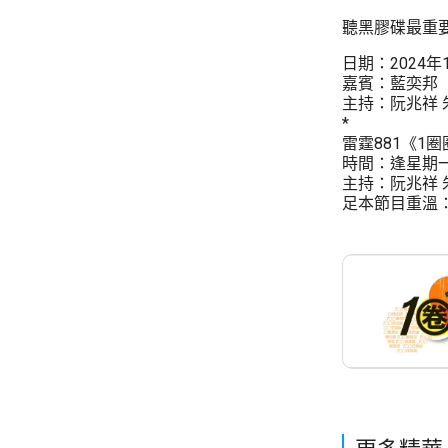
聽黑膠碟最重要
日期：2024年
嘉賓：藍奕邦
主持：阮兆祥 
*
雷霆881《1圈
時間：逢星期一至
主持：阮兆祥 
足本節目重溫