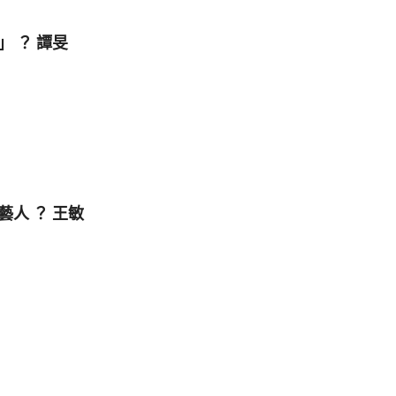
 ？ 譚旻
人 ？ 王敏
！