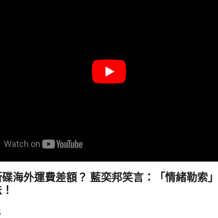
新碟海外運費差額？ 藍奕邦笑言：「情緒勒索
法！
5