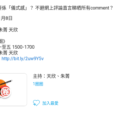
係「儀式感」？ 不避網上評論直言睇晒所有comment？
1月8日
朱菁 天欣
圈》
五 1500-1700
朱菁 天欣
：
http://bit.ly/2uw9Y5v
主持：
天欣
、
朱菁
1圈圈
加入最愛