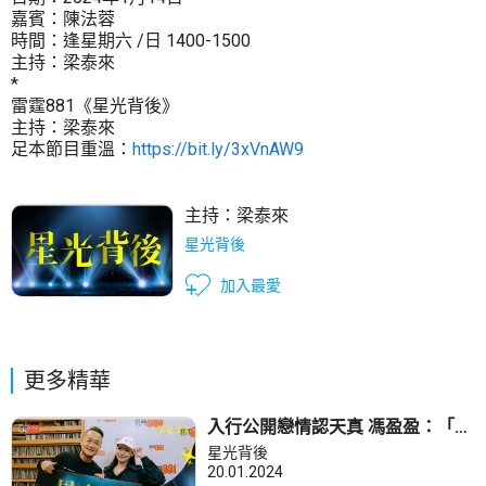
嘉賓：陳法蓉
時間：逢星期六 /日 1400-1500
主持：梁泰來
*
雷霆881《星光背後》
主持：梁泰來
足本節目重溫：
https://bit.ly/3xVnAW9
主持：
梁泰來
星光背後
加入最愛
更多精華
入行公開戀情認天真 馮盈盈：「分
手與《解決師》激情戲無關！」
星光背後
20.01.2024