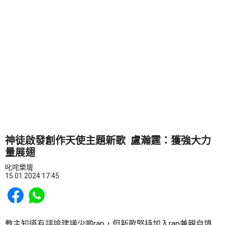
神徒啟發創作天使主題新歌 盧瀚霆：獲強大力
量展翅
叱咤樂壇
15.01.2024 17:45
Share to Facebook
Share to WhatsApp
教主知道有評論建議少啲rap，但新歌堅持加入rap兼親自填