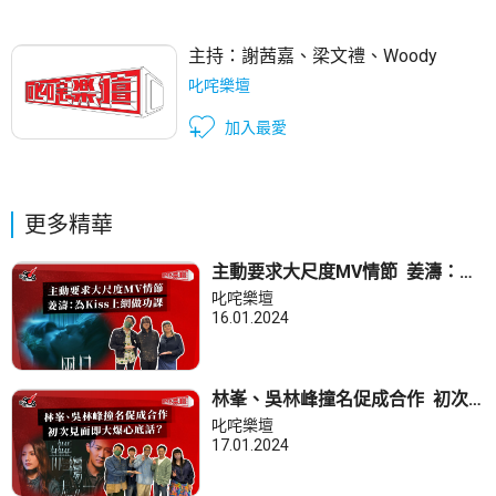
主持：
謝茜嘉
、
梁文禮
、
Woody
叱咤樂壇
加入最愛
更多精華
主動要求大尺度MV情節 姜濤：為
Kiss上網做功課
叱咤樂壇
16.01.2024
林峯、吳林峰撞名促成合作 初次
見面即大爆心底話？
叱咤樂壇
17.01.2024