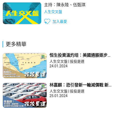
主持：
陳永陸
、
伍甄琪
人生交叉盤
加入最愛
更多精華
恒生投資溫灼培：美國通脹逐步回
落 惟紅海危機減慢回落速度
人生交叉盤 | 投投是道
24.01.2024
林嘉麒：恐引發新一輪減價戰 新能
源車股有貨應嚴守止蝕
人生交叉盤 | 投投是道
25.01.2024