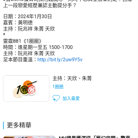
上一段戀愛經歷兼認主動提分手？
日期：2024年1月30日
嘉賓：黃明德
主持：阮兆祥 朱菁 天欣
*
雷霆881《1圈圈》
時間：逢星期一至五 1500-1700
主持：阮兆祥 朱菁 天欣
足本節目重溫：
http://bit.ly/2uw9Y5v
主持：
天欣
、
朱菁
1圈圈
加入最愛
更多精華