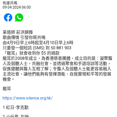
有誰共鳴
09.04.2024 06:00
Share to Facebook
Share to WhatsApp
茶道師 莊洪錦雅
歌曲傳情 引發你既共鳴
由4月9日早上6時起至4月10日早上6時
只要發一個短訊 (SMS) 到 50 881 903
「龍耳」就會收到你 $5 的捐款
龍耳於2008年成立，為香港慈善團體，成立目的是：凝聚聾
人及弱聽人士，共融社會，並透過聚會和手語培訓等活動，
促進健聽與聾人互相了解；令聾人及弱聽人士能更容易融入
主流社會，讓他們能夠有發揮潛能、自我實現和平等的發展
機會。
龍耳
https://www.silence.org.hk/
1 紅日-李克勤
2 小玩意 彭羚