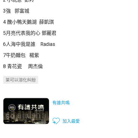
3強 郭富城
4 醜小鴨天鵝湖 薛凱琪
5月亮代表我的心 鄧麗君
6人海中我是誰 Radias
7牛奶麵包 楊紫
8 青花瓷 周杰倫
茶可以溶化糾紛
有誰共鳴
加入最愛