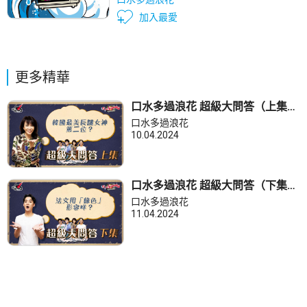
加入最愛
更多精華
口水多過浪花 超級大問答（上集）
Do姐：韓國最美長腿女神第二位？
口水多過浪花
10.04.2024
口水多過浪花 超級大問答（下集）
Dickson：法文用「綠色」形容
口水多過浪花
咩？
11.04.2024