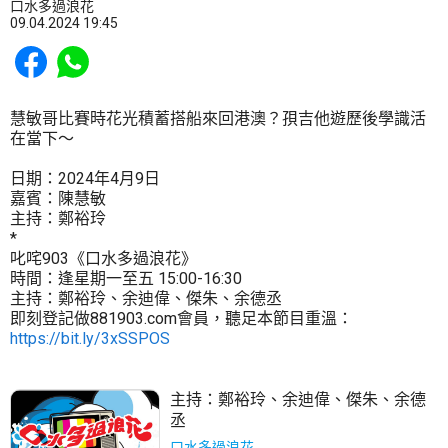
口水多過浪花
09.04.2024 19:45
Share to Facebook
Share to WhatsApp
慧敏哥比賽時花光積蓄搭船來回港澳？孭吉他遊歷後學識活
在當下～
日期：2024年4月9日
嘉賓：陳慧敏
主持：鄭裕玲
*
叱咤903《口水多過浪花》
時間：逢星期一至五 15:00-16:30
主持：鄭裕玲、余迪偉、傑朱、余德丞
即刻登記做881903.com會員，聽足本節目重溫：
https://bit.ly/3xSSPOS
主持：
鄭裕玲
、
余迪偉
、
傑朱
、
余德
丞
口水多過浪花