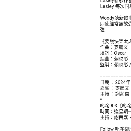
Lesley新
Lesley 
Woody聽新歌
即使經常無故
強！
《要說快樂太
作曲：姜麗文
填詞：Oscar
編曲：賴映彤
監製：賴映彤 /
===========
日期 ：2024年
嘉賓 ：姜麗文
主持 ：謝茜嘉
*
叱咤903《叱
時間：逢星期一至五
主持：謝茜嘉、
Follow 叱咤