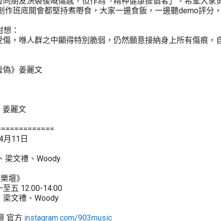
歌抒發同朋友決裂後嘅傷感，但作為「精神健康提倡者」，希望大家
每次同創作班底開會都堅持煮嘢食，大家一邊食飯，一邊聽demo評分
咁想：
受傷，喺人群之中顯得特別脆弱，仍然願意接納身上所有傷痕，
虛偽》姜麗文
 姜麗文
=============
4月11日
、梁文禮、Woody
咤樂壇》
 12:00-14:00
梁文禮、Woody
樂壇 官方
instagram.com/903music