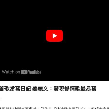
首歌當寫日記 姜麗文：發現慘情歌最易寫
5