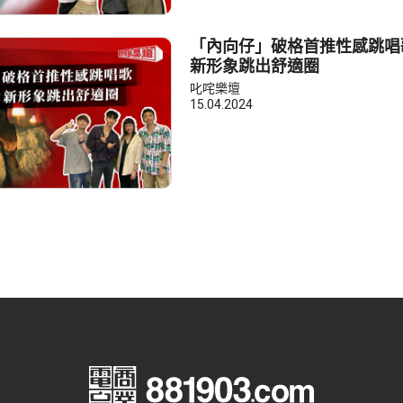
「內向仔」破格首推性感跳唱
新形象跳出舒適圈
叱咤樂壇
15.04.2024