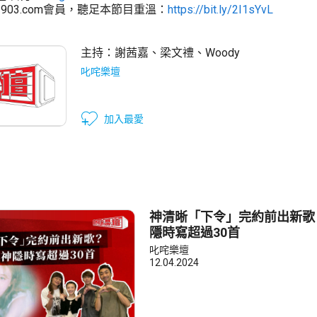
903.com會員，聽足本節目重溫：
https://bit.ly/2I1sYvL
主持：
謝茜嘉
、
梁文禮
、
Woody
叱咤樂壇
加入最愛
神清晰「下令」完約前出新歌
隱時寫超過30首
叱咤樂壇
12.04.2024