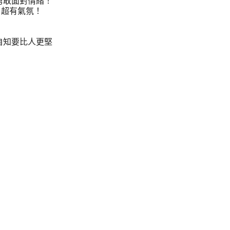
勇敢面對情緒！
，超有氣氛！
自知要比人更堅