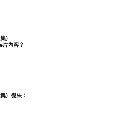
上集）
ube片內容？
下集）傑朱：