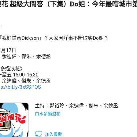
花 超級大問答（下集）Do姐：今年最嘈城市
5
我好鍾意Dickson」？大家因咩事不斷取笑Do姐？
4月17日
、余迪偉、傑朱、余德丞
水多過浪花》
 15:00-16:30
、余迪偉、傑朱、余德丞
ps://bit.ly/3xSSPOS
主持：
鄭裕玲
、
余迪偉
、
傑朱
、
余德丞
口水多過浪花
加入最愛