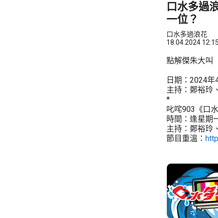
口水多過浪
一位？
口水多過浪花
18.04.2024 12:1
點解傑朱大叫「
日期：2024年
主持：鄭裕玲
*
叱咤903《口
時間：逢星期一至五
主持：鄭裕玲
節目重溫：
htt