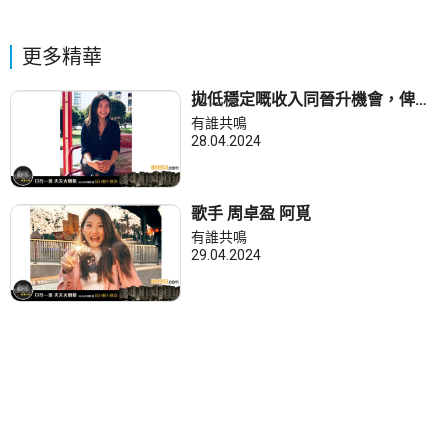
更多精華
拋低穩定嘅收入同晉升機會，俾自
己一個成為導演嘅機會。
有誰共鳴
28.04.2024
歌手 周卓盈 阿覓
有誰共鳴
29.04.2024