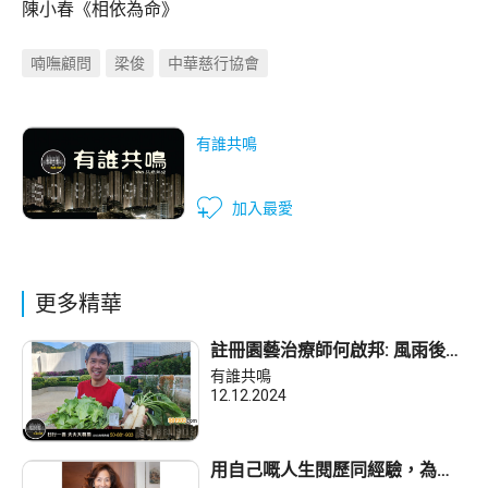
陳小春《相依為命》
喃嘸顧問
梁俊
中華慈行協會
有誰共鳴
加入最愛
更多精華
註冊園藝治療師何啟邦: 風雨後的
蔬菜打動喪親婦女
有誰共鳴
12.12.2024
用自己嘅人生閱歷同經驗，為艱