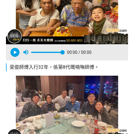
00:00
/ 00:00
梁俊師傅入行32年，係第8代嘅喃嘸師傅。