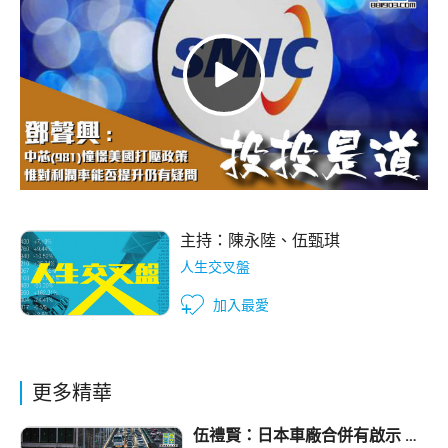
主持：
陳永陸
、
伍甄琪
人生交叉盤
加入最愛
更多精華
伍禮賢：日本車廠合併有啟示 電