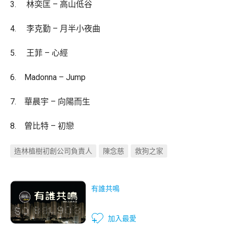
3. 林奕匡 – 高山低谷
4. 李克勤 – 月半小夜曲
5. 王菲 – 心經
6. Madonna – Jump
7. 華晨宇 – 向陽而生
8. 曾比特 – 初戀
造林植樹初創公司負責人
陳念慈
救狗之家
有誰共鳴
加入最愛