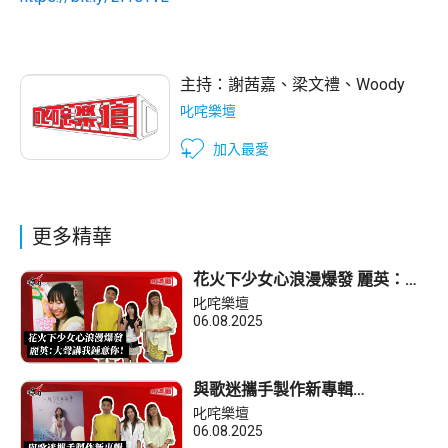
主持：
謝茜嘉
、
梁文禮
、
Woody
叱咤樂壇
加入最愛
更多精華
花火下少女心浪漫爆發 麗英：大
聲講我鍾意你！
叱咤樂壇
06.08.2025
與歌迷攜手製作新專輯
Robynn：感謝大家用心！
叱咤樂壇
06.08.2025