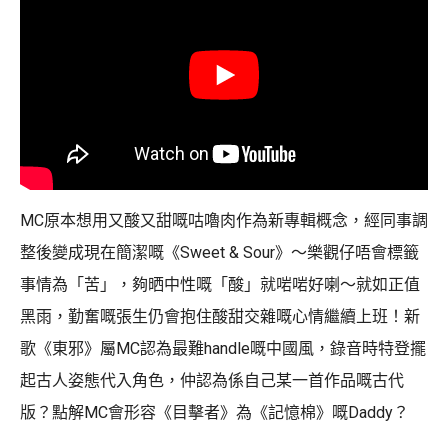
MC原本想用又酸又甜嘅咕嚕肉作為新專輯概念，經同事調
整後變成現在簡潔嘅《Sweet & Sour》～樂觀仔唔會標籤
事情為「苦」，夠晒中性嘅「酸」就啱啱好喇～就如正值
黑雨，勤奮嘅張生仍會抱住酸甜交雜嘅心情繼續上班！新
歌《東邪》屬MC認為最難handle嘅中國風，錄音時特登擺
起古人姿態代入角色，仲認為係自己某一首作品嘅古代
版？點解MC會形容《目擊者》為《記憶棉》嘅Daddy？