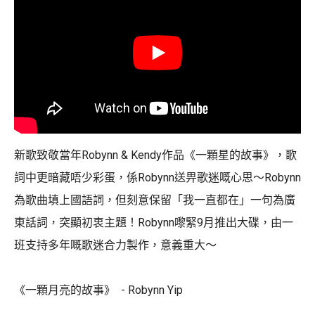
新歌致敬當年Robynn & Kendy作品《一顆星的故事》，歌
詞中更暗藏唔少彩蛋，係Robynn送畀歌迷嘅心思～Robynn
為歌曲填上國語詞，但刻意保留「我一直都在」一句為廣
東話詞，突顯初衷主題！Robynn嚟緊9月推出大碟，由一
班支持多年嘅歌迷合力製作，意義重大～
《一顆月亮的故事》 - Robynn Yip