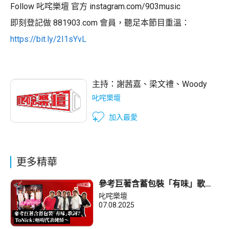
Follow 叱咤樂壇 官方 instagram.com/903music
即刻登記做 881903.com 會員，聽足本節目重溫：
https://bit.ly/2I1sYvL
主持：
謝茜嘉
、
梁文禮
、
Woody
叱咤樂壇
加入最愛
更多精華
參考巨著含蓄包裝「有味」歌
詞？ToNick：唔明代表純情～
叱咤樂壇
07.08.2025