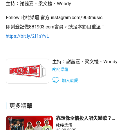
主持：謝茜嘉、梁文禮、Woody
Follow 叱咤樂壇 官方 instagram.com/903music
即刻登記做881903.com會員，聽足本節目重溫：
https://bit.ly/2I1sYvL
主持：
謝茜嘉
、
梁文禮
、
Woody
叱咤樂壇
加入最愛
更多精華
靠想像全情投入唱失戀歌？
Caleb梁崇希：暫時未經歷分手
叱咤樂壇