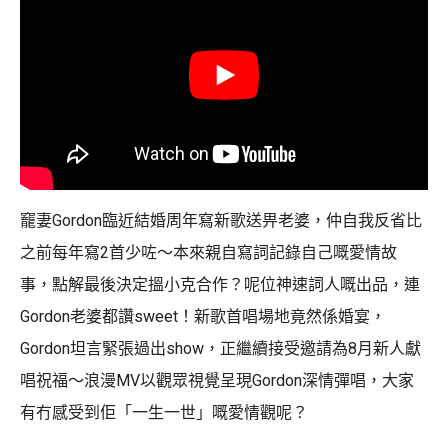
竉妻Gordon臨近結婚周年寫新歌送畀老婆，仲自我反省比
之前每年寫2首少咗～本來親自寫詞記錄自己嘅愛情故
事，點解最後決定搵小克合作？呢位神速詞人嘅出品，連
Gordon老婆都讚sweet！新歌首唱場地竟然係婚宴，
Gordon坦言緊張過出show，正繼續接受邀請為8月新人獻
唱祝福～浪漫MV以觀眾視覺呈現Gordon深情彈唱，大家
有冇感受到佢「一生一世」嘅愛情觀呢？