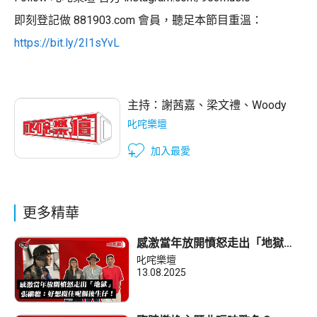
即刻登記做 881903.com 會員，聽足本節目重溫：
https://bit.ly/2I1sYvL
主持：
謝茜嘉
、
梁文禮
、
Woody
叱咤樂壇
加入最愛
更多精華
感激當年放開憤怒走出「地獄」
張繼聰：好想攬住呢個後生仔！
叱咤樂壇
13.08.2025