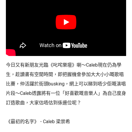
今日又有新朋友光臨《叱咤樂壇》喇～Caleb現在仍為學
生，趁讀書有空閒時間，即把握機會參加大大小小嘅歌唱
比賽，仲活躍於街頭busking，網上可以睇到唔少佢嘅演唱
片段～Caleb透露將有一位「好喜歡嘅音樂人」為自己度身
訂造歌曲，大家估唔估到係邊位呢？
《最初的名字》 - Caleb 梁崇希