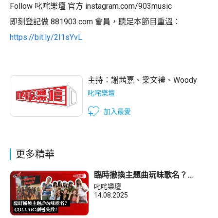
Follow 叱咤樂壇 官方 instagram.com/903music
即刻登記做 881903.com 會員，聽足本節目重溫：
https://bit.ly/2I1sYvL
主持：
謝茜嘉
、
梁文禮
、
Woody
叱咤樂壇
加入最愛
更多精華
臨時撤換主題曲玩味歌名？
COLLAR：劇透失敗！
叱咤樂壇
14.08.2025