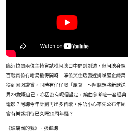
臨近拉闊兩位主持嘗試喺阿聰口中問到劇透，但阿聰身經
百戰真係冇咁易撬得開呀！淨係笑住透露近排喺屋企練舞
得到囡囡讚賞，同時有仔仔嘅「厭棄」～阿聰想將新歌送
畀28歲嘅自己，亦因為有呢個設定，編曲參考咗一套經典
電影？阿聰今年計劃再出多首歌，仲唔小心率先公布年尾
會有樂迷期待已久嘅20周年騷？
《玻璃窗的我》 - 張繼聰