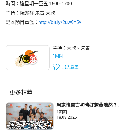
時間：逢星期一至五 1500-1700
主持：阮兆祥 朱菁 天欣
足本節目重溫：
http://bit.ly/2uw9Y5v
主持：
天欣
、
朱菁
1圈圈
加入最愛
更多精華
周家怡直言初時好驚黃浩然？歐
鎮灝大讚二人「現代化父母」
1圈圈
18.08.2025