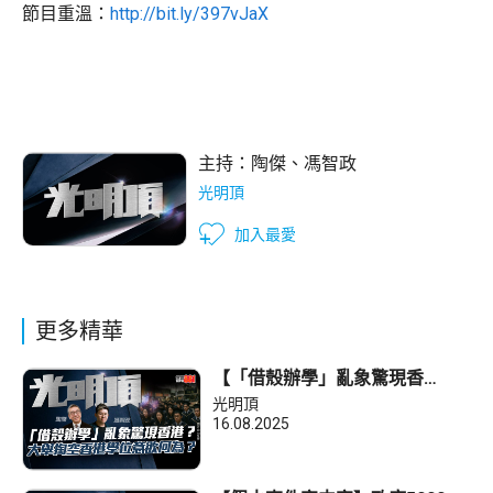
節目重溫：
http://bit.ly/397vJaX
主持：
陶傑
、
馮智政
光明頂
加入最愛
更多精華
【「借殼辦學」亂象驚現香
港？】 大舉掏空香港學位意欲何
光明頂
為？
16.08.2025