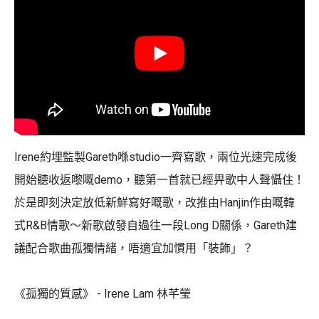
Irene約埋監製Gareth喺studio一齊寫歌，兩位光速完成後
開始聽收返嚟嘅demo，聽第一首就已經畀歌中人聲懾住！
於是即刻決定放低新鮮寫好嘅歌，改推由Hanjin作由嘅韓
式R&B情歌～新歌啟發自過往一段Long D關係，Gareth建
議配合歌曲孤獨情緒，唔適宜加慣用「裝飾」？
《孤獨的質感》 - Irene Lam 林芊瑩