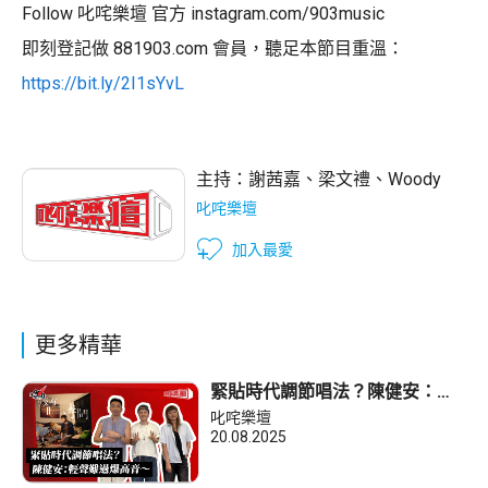
Follow 叱咤樂壇 官方 instagram.com/903music
即刻登記做 881903.com 會員，聽足本節目重溫：
https://bit.ly/2I1sYvL
主持：
謝茜嘉
、
梁文禮
、
Woody
叱咤樂壇
加入最愛
更多精華
緊貼時代調節唱法？陳健安：輕
聲難過爆高音～
叱咤樂壇
20.08.2025