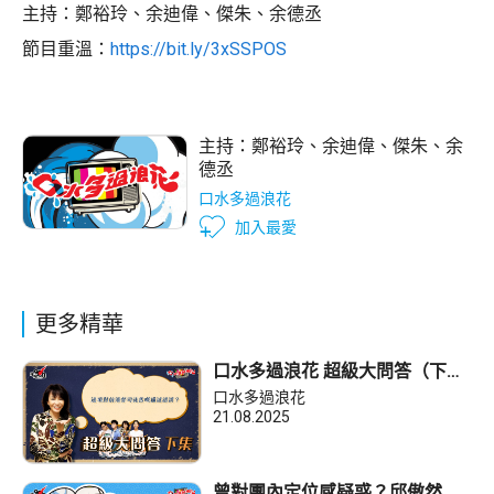
主持：鄭裕玲、余迪偉、傑朱、余德丞
節目重溫：
https://bit.ly/3xSSPOS
主持：
鄭裕玲
、
余迪偉
、
傑朱
、
余
德丞
口水多過浪花
加入最愛
更多精華
口水多過浪花 超級大問答（下
集）Do姐：邊項對前港督司徒拔
口水多過浪花
嘅描述錯誤？
21.08.2025
曾對團內定位感疑惑？邱傲然：