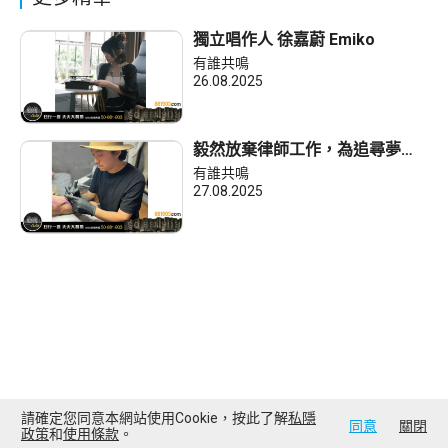
獨立唱作人 徐嘉蔚 Emiko
有誰共鳴
26.08.2025
毅然放棄律師工作，為追尋夢想
去做紋身師！
有誰共鳴
27.08.2025
請確定您同意本網站使用Cookie，按此了解
私隱
同意
關閉
政策
和
使用條款
。