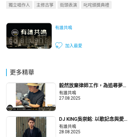
獨立唱作人
主修古箏
街頭表演
叱咤頒獎典禮
有誰共鳴
加入最愛
更多精華
毅然放棄律師工作，為追尋夢想
去做紋身師！
有誰共鳴
27.08.2025
DJ KING吳崇銘: 以歌記念與愛貓
17年的相處
有誰共鳴
28.08.2025