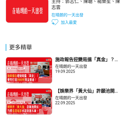
主持：
郭志仁
、
陳聰
、
楊樂笙
、
陳
志雲
在晴朗的一天出發
加入最愛
更多精華
施政報告迎變局搵「真金」？乘
勢打造2000噸黃金重倉？
在晴朗的一天出發
19.09.2025
【娛樂界「黃大仙」許願池開
放？】力撐香港電影承諾資源不
在晴朗的一天出發
減？
22.09.2025