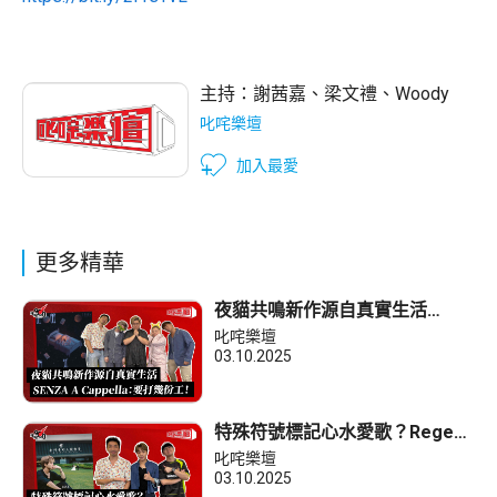
主持：
謝茜嘉
、
梁文禮
、
Woody
叱咤樂壇
加入最愛
更多精華
夜貓共鳴新作源自真實生活
SENZA A Cappella：要打幾份
叱咤樂壇
工！
03.10.2025
特殊符號標記心水愛歌？Regent
林暐竣：用「$」最好！
叱咤樂壇
03.10.2025