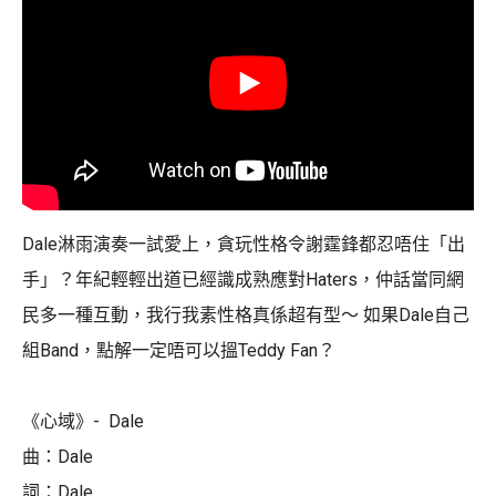
Dale淋雨演奏一試愛上，貪玩性格令謝霆鋒都忍唔住「出
手」？年紀輕輕出道已經識成熟應對Haters，仲話當同網
民多一種互動，我行我素性格真係超有型～ 如果Dale自己
組Band，點解一定唔可以搵Teddy Fan？
《心域》- Dale
曲：Dale
詞：Dale